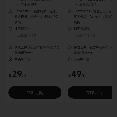
标准 AI 模型
标准 AI 模型
Shownotes（包含历史、自建、
Shownotes（包含历史、自建
官方模板）/金句卡片/策划/记忆
官方模板）/金句卡片/策划/记
功能
功能
播客视频化
播客视频化
以上按消耗计费
以上按消耗计费
多轨合并（包含声音降噪/人声美
多轨合并（包含声音降噪/人声
化/响度统一）
化/响度统一）
片头制作器
片头制作器
29
49
￥
￥
/
/
月
￥
45
月
￥
72
立即订阅
立即订阅