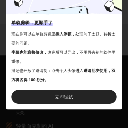
单轨剪辑，更顺手了
为什么选择播记？
现在你可以在单轨剪辑里
插入停顿，
处理句子太赶、转折太
硬的问题。
播记专注于一件事：让播客创作变得稳定、简单而可靠。
字幕也能直接修改，
改完后可以导出，不用再去别的软件里
重修。
稳定、顺畅的编辑体验
播记也开放了邀请制：点击个人头像进入
邀请朋友使用，双
即使长时间剪辑大型音频项目，也依然流畅响应，让你专注
方将各得 100 积分。
创作本身。
你的创作资产始终安全
立即试试
每一次更新都保持向后兼容，确保历史项目与剪辑成果不会
丢失。
轻量而克制的 AI