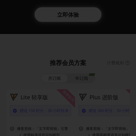
立即体验
推荐会员方案
计费规则
月订阅
年订阅
Lite 轻享版
Plus 进阶版
赠送
150
积分，
30
小时转录
赠送
300
积分，
50
小时转
播客剪辑：「文字即剪辑」引擎
播客剪辑：「文字即剪辑」引
使用标准语音识别模型
使用高精度语音识别模型